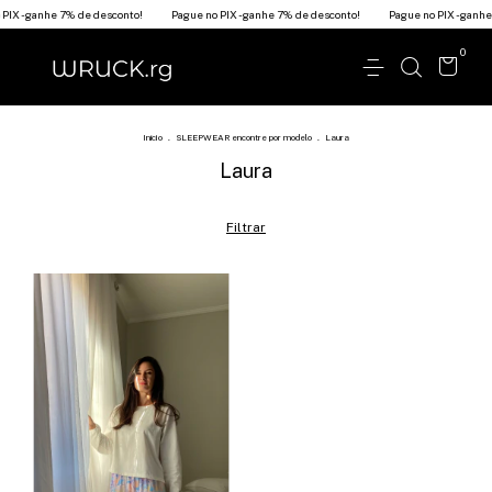
IX - ganhe 7% de desconto!
Pague no PIX - ganhe 7% de desconto!
Pague no PIX - ganhe
0
Início
.
SLEEPWEAR encontre por modelo
.
Laura
Laura
Filtrar